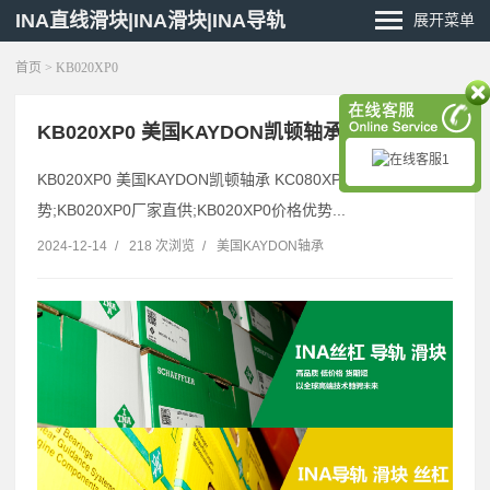
INA直线滑块|INA滑块|INA导轨
展开菜单
首页
> KB020XP0
KB020XP0 美国KAYDON凯顿轴承 KC080XPO
KB020XP0 美国KAYDON凯顿轴承 KC080XPO;KB020XP0优
势;KB020XP0厂家直供;KB020XP0价格优势...
2024-12-14
/
218 次浏览
/
美国KAYDON轴承